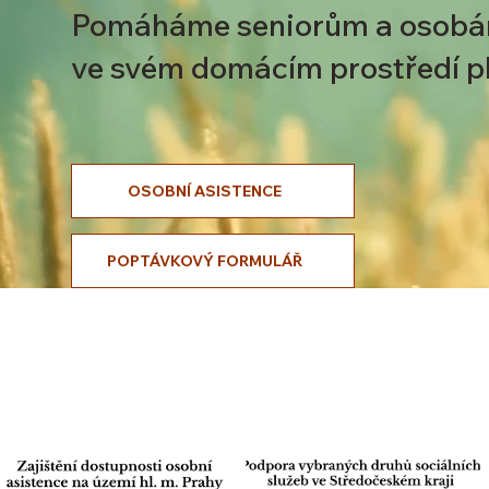
Pomáháme seniorům a osobám 
ve svém domácím prostředí pl
OSOBNÍ ASISTENCE
POPTÁVKOVÝ FORMULÁŘ