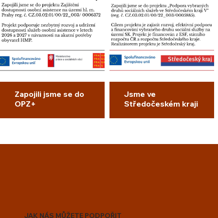
Zapojili jsme se do
Jsme ve
OPZ+
Středočeském kraji
JAK NÁS MŮŽETE PODPOŘIT