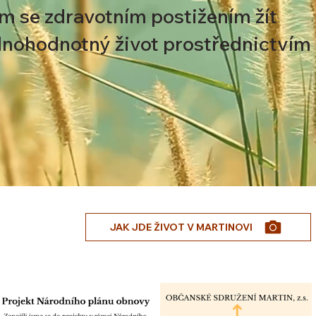
se zdravotním postižením žít
nohodnotný život prostřednictvím 
JAK JDE ŽIVOT V MARTINOVI