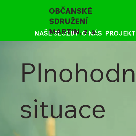
OBČANSKÉ
SDRUŽENÍ
MARTIN, z. s.
NAŠE SLUŽBY
O NÁS
PROJEKT
Plnohodno
situace