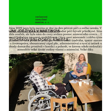
OBČANSKÉ
SDRUŽENÍ
MARTIN, z. s.
JAK JDE ŽIVOT V MARTINOVI
Poděkování dcery klienta