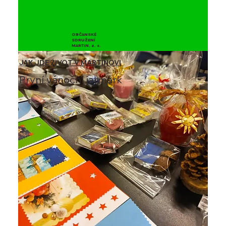
OBČANSKÉ
SDRUŽENÍ
MARTIN, z. s.
JAK JDE ŽIVOT V MARTINOVI
První vánoční jarmark